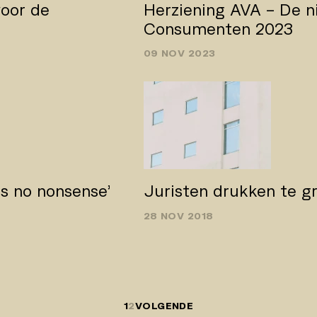
oor de
Herziening AVA – De n
Consumenten 2023
09 NOV 2023
s no­ nonsense’
Juristen drukken te g
28 NOV 2018
1
2
VOLGENDE