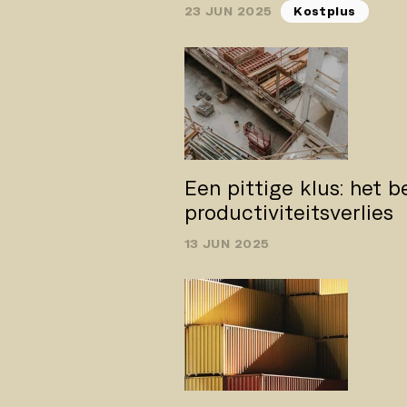
23 JUN 2025
Kostplus
Een pittige klus: het b
productiviteitsverlies
13 JUN 2025