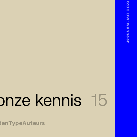
nze kennis
15
ten
Type
Auteurs