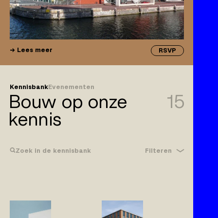
Lees meer
RSVP
Kennisbank
Evenementen
Bouw op onze
15
kennis
Filteren
Zoek in de kennisbank
Bouwrecht
Gebreken
Klachtplicht
Wijzigingen