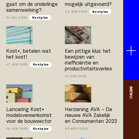
gaat om de onderlinge
mogelijk uitgevoerd?
samenwerking?
23 JUN 2025
Kostplus
01 JUL 2025
Kostplus
Kost+, betalen wat
Een pittige klus: het
het kost!
bewijzen van
inefficiëntie en
17 JUN 2025
Kostplus
productiviteitsverlies
13 JUN 2025
MENU
Lancering Kost+
Herziening AVA – De
modelovereenkomst
nieuwe AVA Zakelijk
voor de bouwsector
en Consumenten 2023
10 JUN 2025
Kostplus
09 NOV 2023