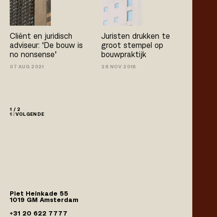
Cliënt en juridisch
Juristen drukken te
adviseur: ‘De bouw is
groot stempel op
no­ nonsense’
bouwpraktijk
07 AUG 2021
28 NOV 2018
1 / 2
1
2
VOLGENDE
Piet Heinkade 55
1019 GM Amsterdam
+31 20 622 7777