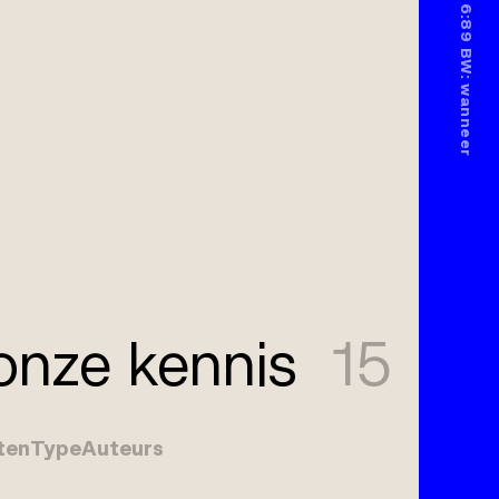
nze kennis
15
ten
Type
Auteurs