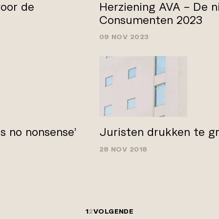
oor de
Herziening AVA – De n
Consumenten 2023
09 NOV 2023
s no­ nonsense’
Juristen drukken te g
28 NOV 2018
1
2
VOLGENDE