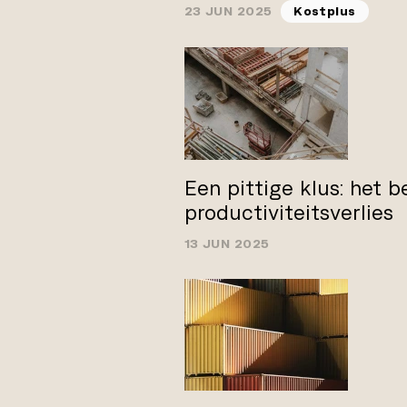
23 JUN 2025
Kostplus
Een pittige klus: het b
productiviteitsverlies
13 JUN 2025