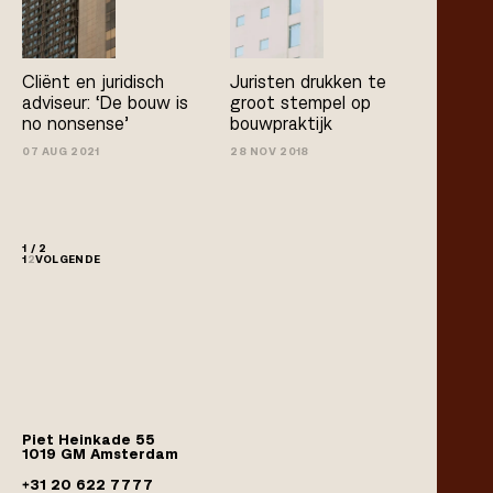
Cliënt en juridisch
Juristen drukken te
adviseur: ‘De bouw is
groot stempel op
no­ nonsense’
bouwpraktijk
07 AUG 2021
28 NOV 2018
1 / 2
1
2
VOLGENDE
Piet Heinkade 55
1019 GM Amsterdam
+31 20 622 7777