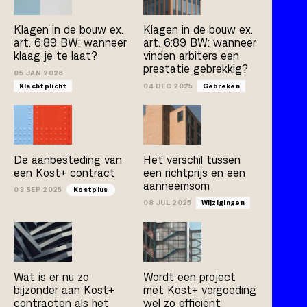
Kostplus
UAV-GC 2005
Klagen in de bouw ex.
Klagen in de bouw ex.
art. 6:89 BW: wanneer
art. 6:89 BW: wanneer
klaag je te laat?
vinden arbiters een
prestatie gebrekkig?
Artikel
Boek
Publicatie
05 JAN 2026
Klachtplicht
04 DEC 2025
Gebreken
Arno Jacobs
Rob Bleeker
Bert van der Zijpp
Hamza Atas
De aanbesteding van
Het verschil tussen
een Kost+ contract
een richtprijs en een
aanneemsom
03 SEP 2025
Kostplus
08 JUL 2025
Wijzigingen
Wat is er nu zo
Wordt een project
bijzonder aan Kost+
met Kost+ vergoeding
contracten als het
wel zo efficiënt