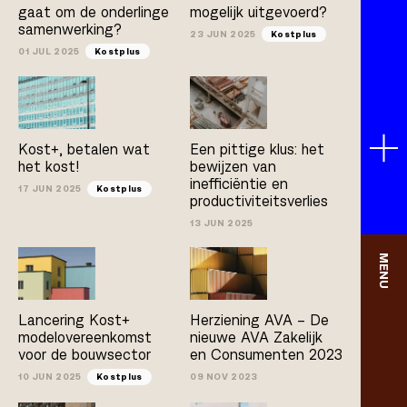
gaat om de onderlinge
mogelijk uitgevoerd?
samenwerking?
23 JUN 2025
Kostplus
01 JUL 2025
Kostplus
Kost+, betalen wat
Een pittige klus: het
het kost!
bewijzen van
inefficiëntie en
17 JUN 2025
Kostplus
productiviteitsverlies
13 JUN 2025
MENU
Lancering Kost+
Herziening AVA – De
modelovereenkomst
nieuwe AVA Zakelijk
voor de bouwsector
en Consumenten 2023
10 JUN 2025
Kostplus
09 NOV 2023