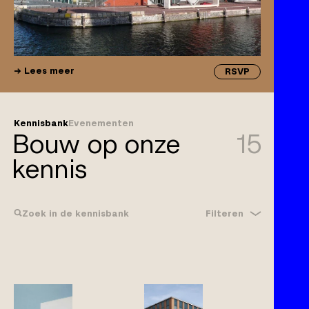
Lees meer
RSVP
Kennisbank
Evenementen
Bouw op onze
15
kennis
Filteren
Zoek in de kennisbank
Bouwrecht
Gebreken
Klachtplicht
Wijzigingen