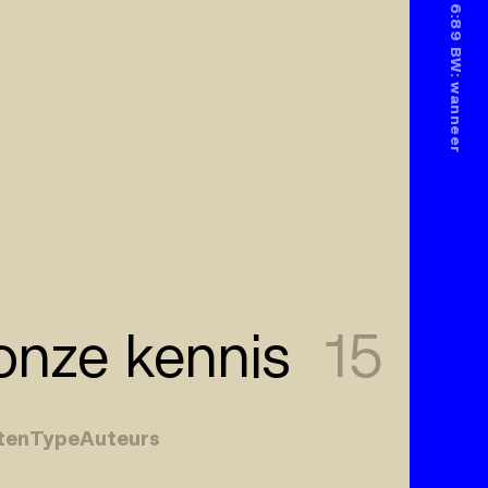
nze kennis
15
ten
Type
Auteurs