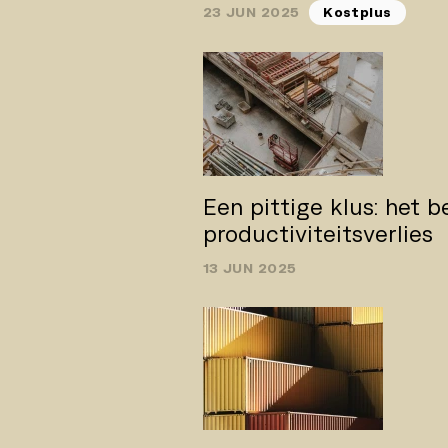
23 JUN 2025
Kostplus
Een pittige klus: het b
productiviteitsverlies
13 JUN 2025