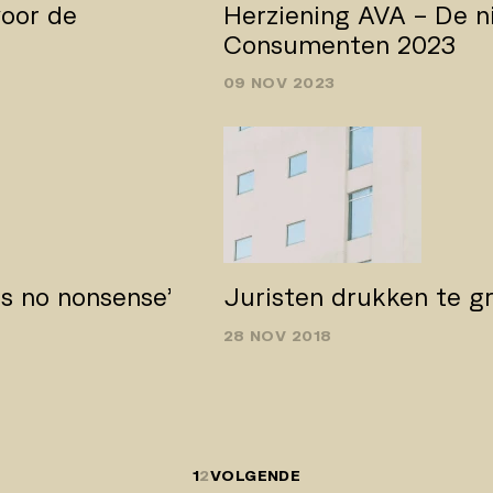
oor de
Herziening AVA – De n
Consumenten 2023
09 NOV 2023
s no­ nonsense’
Juristen drukken te g
28 NOV 2018
1
2
VOLGENDE