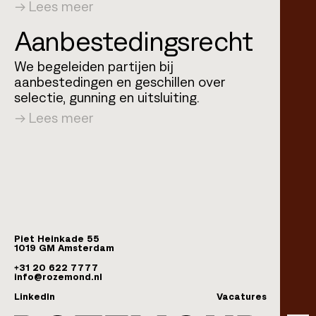
Lees meer
Aanbestedings­recht
We begeleiden partijen bij
aanbestedingen en geschillen over
selectie, gunning en uitsluiting.
Lees meer
Piet Heinkade 55
1019 GM Amsterdam
+31 20 622 7777
info@rozemond.nl
opent in een nieuw tabblad
LinkedIn
Vacatures