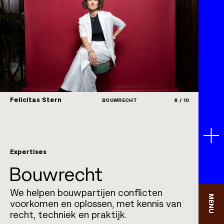
Felicitas Stern
Eva
8
/
10
BOUWRECHT
Expertises
Bouwrecht
We helpen bouwpartijen conflicten
MENU
voorkomen en oplossen, met kennis van
recht, techniek en praktijk.