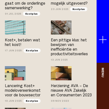
gaat om de onderlinge
mogelijk uitgevoerd?
samenwerking?
23 JUN 2025
Kostplus
01 JUL 2025
Kostplus
Kost+, betalen wat
Een pittige klus: het
het kost!
bewijzen van
inefficiëntie en
17 JUN 2025
Kostplus
productiviteitsverlies
13 JUN 2025
MENU
Lancering Kost+
Herziening AVA – De
modelovereenkomst
nieuwe AVA Zakelijk
voor de bouwsector
en Consumenten 2023
10 JUN 2025
Kostplus
09 NOV 2023