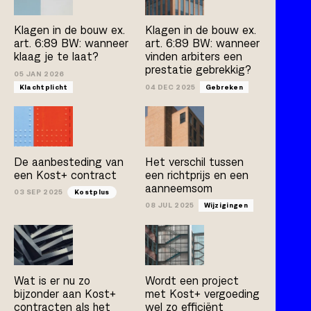
Kostplus
UAV-GC 2005
Klagen in de bouw ex.
Klagen in de bouw ex.
art. 6:89 BW: wanneer
art. 6:89 BW: wanneer
klaag je te laat?
vinden arbiters een
prestatie gebrekkig?
Artikel
Boek
Publicatie
05 JAN 2026
Klachtplicht
04 DEC 2025
Gebreken
Arno Jacobs
Rob Bleeker
Bert van der Zijpp
Hamza Atas
De aanbesteding van
Het verschil tussen
een Kost+ contract
een richtprijs en een
aanneemsom
03 SEP 2025
Kostplus
08 JUL 2025
Wijzigingen
Wat is er nu zo
Wordt een project
bijzonder aan Kost+
met Kost+ vergoeding
contracten als het
wel zo efficiënt