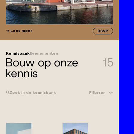
Lees meer
RSVP
Kennisbank
Evenementen
Bouw op onze
15
kennis
Filteren
Zoek in de kennisbank
Bouwrecht
Gebreken
Klachtplicht
Wijzigingen