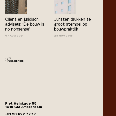
Cliënt en juridisch
Juristen drukken te
adviseur: ‘De bouw is
groot stempel op
no­ nonsense’
bouwpraktijk
07 AUG 2021
28 NOV 2018
1 / 2
1
2
VOLGENDE
Piet Heinkade 55
1019 GM Amsterdam
+31 20 622 7777