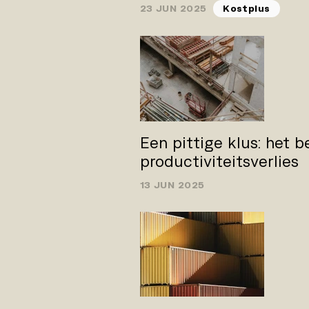
23 JUN 2025
Kostplus
Een pittige klus: het b
productiviteitsverlies
13 JUN 2025