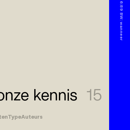
nze kennis
15
ten
Type
Auteurs