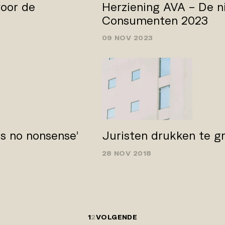
oor de
Herziening AVA – De n
Consumenten 2023
09 NOV 2023
s no­ nonsense’
Juristen drukken te g
28 NOV 2018
1
2
VOLGENDE