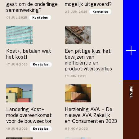
gaat om de onderlinge
mogelijk uitgevoerd?
samenwerking?
23 JUN 2025
Kostplus
01 JUL 2025
Kostplus
Kost+, betalen wat
Een pittige klus: het
het kost!
bewijzen van
inefficiëntie en
17 JUN 2025
Kostplus
productiviteitsverlies
13 JUN 2025
MENU
Lancering Kost+
Herziening AVA – De
modelovereenkomst
nieuwe AVA Zakelijk
voor de bouwsector
en Consumenten 2023
10 JUN 2025
Kostplus
09 NOV 2023