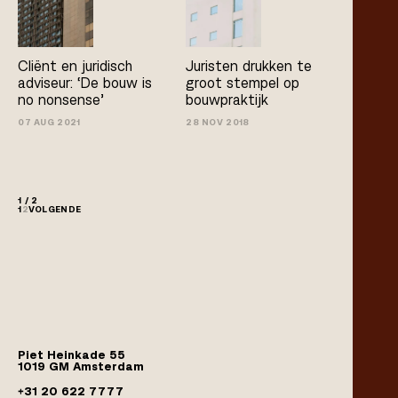
Cliënt en juridisch
Juristen drukken te
adviseur: ‘De bouw is
groot stempel op
no­ nonsense’
bouwpraktijk
07 AUG 2021
28 NOV 2018
1 / 2
1
2
VOLGENDE
Piet Heinkade 55
1019 GM Amsterdam
+31 20 622 7777