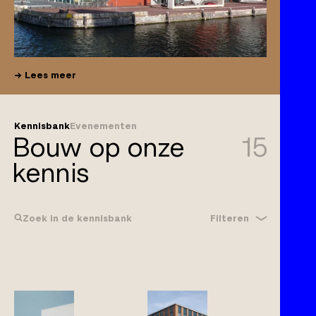
Lees meer
Kennisbank
Evenementen
Bouw op onze
15
kennis
Filteren
Zoek in de kennisbank
Bouwrecht
Gebreken
Klachtplicht
Wijzigingen