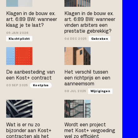
Kostplus
UAV-GC 2005
Klagen in de bouw ex.
Klagen in de bouw ex.
art. 6:89 BW: wanneer
art. 6:89 BW: wanneer
klaag je te laat?
vinden arbiters een
prestatie gebrekkig?
Artikel
Boek
Publicatie
05 JAN 2026
Klachtplicht
04 DEC 2025
Gebreken
Arno Jacobs
Rob Bleeker
Bert van der Zijpp
Hamza Atas
De aanbesteding van
Het verschil tussen
een Kost+ contract
een richtprijs en een
aanneemsom
03 SEP 2025
Kostplus
08 JUL 2025
Wijzigingen
Wat is er nu zo
Wordt een project
bijzonder aan Kost+
met Kost+ vergoeding
contracten als het
wel zo efficiënt