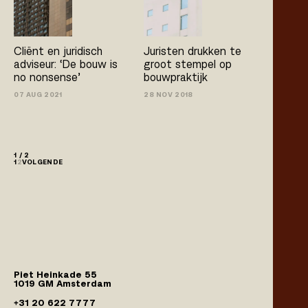
Cliënt en juridisch
Juristen drukken te
adviseur: ‘De bouw is
groot stempel op
no­ nonsense’
bouwpraktijk
07 AUG 2021
28 NOV 2018
1 / 2
1
2
VOLGENDE
Piet Heinkade 55
1019 GM Amsterdam
+31 20 622 7777