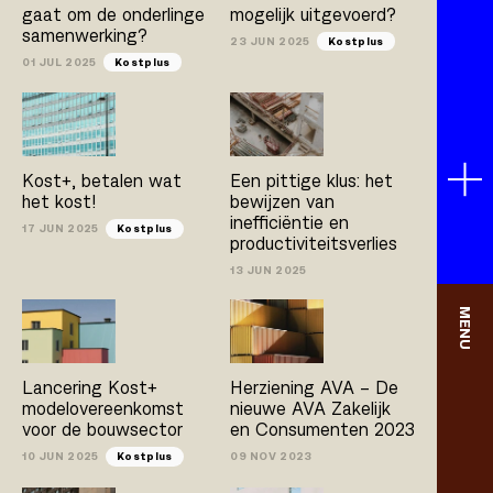
gaat om de onderlinge
mogelijk uitgevoerd?
samenwerking?
23 JUN 2025
Kostplus
01 JUL 2025
Kostplus
Kost+, betalen wat
Een pittige klus: het
het kost!
bewijzen van
inefficiëntie en
17 JUN 2025
Kostplus
productiviteitsverlies
13 JUN 2025
MENU
Lancering Kost+
Herziening AVA – De
modelovereenkomst
nieuwe AVA Zakelijk
voor de bouwsector
en Consumenten 2023
10 JUN 2025
Kostplus
09 NOV 2023