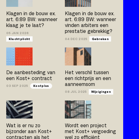
Kostplus
UAV-GC 2005
Klagen in de bouw ex.
Klagen in de bouw ex.
art. 6:89 BW: wanneer
art. 6:89 BW: wanneer
klaag je te laat?
vinden arbiters een
prestatie gebrekkig?
Artikel
Boek
Publicatie
05 JAN 2026
Klachtplicht
04 DEC 2025
Gebreken
Arno Jacobs
Rob Bleeker
Bert van der Zijpp
Hamza Atas
De aanbesteding van
Het verschil tussen
een Kost+ contract
een richtprijs en een
aanneemsom
03 SEP 2025
Kostplus
08 JUL 2025
Wijzigingen
Wat is er nu zo
Wordt een project
bijzonder aan Kost+
met Kost+ vergoeding
contracten als het
wel zo efficiënt