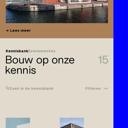
Lees meer
Kennisbank
Evenementen
Bouw op onze
15
kennis
Filteren
Zoek in de kennisbank
Bouwrecht
Gebreken
Klachtplicht
Wijzigingen