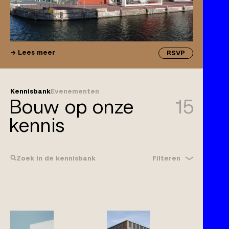
Lees meer
RSVP
Kennisbank
Evenementen
Bouw op onze
15
kennis
Filteren
Zoek in de kennisbank
Bouwrecht
Gebreken
Klachtplicht
Wijzigingen