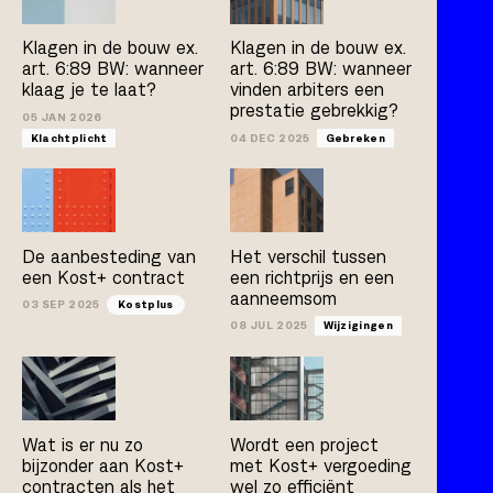
Kostplus
UAV-GC 2005
Klagen in de bouw ex.
Klagen in de bouw ex.
art. 6:89 BW: wanneer
art. 6:89 BW: wanneer
klaag je te laat?
vinden arbiters een
prestatie gebrekkig?
Artikel
Boek
Publicatie
05 JAN 2026
Klachtplicht
04 DEC 2025
Gebreken
Arno Jacobs
Rob Bleeker
Bert van der Zijpp
Hamza Atas
De aanbesteding van
Het verschil tussen
een Kost+ contract
een richtprijs en een
aanneemsom
03 SEP 2025
Kostplus
08 JUL 2025
Wijzigingen
Wat is er nu zo
Wordt een project
bijzonder aan Kost+
met Kost+ vergoeding
contracten als het
wel zo efficiënt