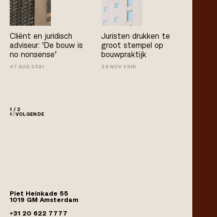
Cliënt en juridisch
Juristen drukken te
adviseur: ‘De bouw is
groot stempel op
no­ nonsense’
bouwpraktijk
07 AUG 2021
28 NOV 2018
1 / 2
1
2
VOLGENDE
Piet Heinkade 55
1019 GM Amsterdam
+31 20 622 7777