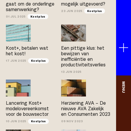
gaat om de onderlinge
mogelijk uitgevoerd?
samenwerking?
23 JUN 2025
Kostplus
01 JUL 2025
Kostplus
Kost+, betalen wat
Een pittige klus: het
het kost!
bewijzen van
inefficiëntie en
17 JUN 2025
Kostplus
productiviteitsverlies
13 JUN 2025
MENU
Lancering Kost+
Herziening AVA – De
modelovereenkomst
nieuwe AVA Zakelijk
voor de bouwsector
en Consumenten 2023
10 JUN 2025
Kostplus
09 NOV 2023