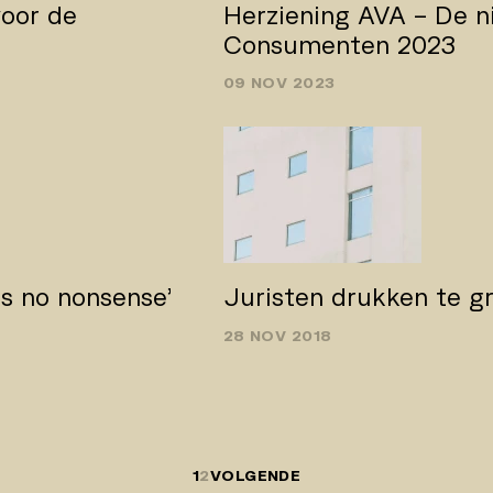
oor de
Herziening AVA – De n
Consumenten 2023
09 NOV 2023
s no­ nonsense’
Juristen drukken te g
28 NOV 2018
1
2
VOLGENDE