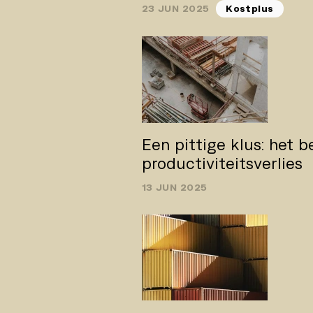
23 JUN 2025
Kostplus
Een pittige klus: het b
productiviteitsverlies
13 JUN 2025