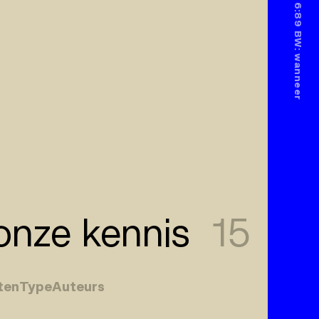
nze kennis
15
ten
Type
Auteurs