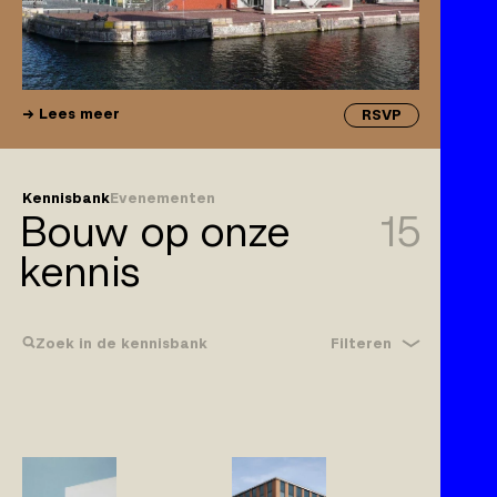
Lees meer
RSVP
Kennisbank
Evenementen
Bouw op onze
15
kennis
Filteren
Zoek in de kennisbank
Bouwrecht
Gebreken
Klachtplicht
Wijzigingen