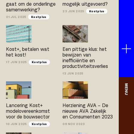
gaat om de onderlinge
mogelijk uitgevoerd?
samenwerking?
23 JUN 2025
Kostplus
01 JUL 2025
Kostplus
Kost+, betalen wat
Een pittige klus: het
het kost!
bewijzen van
inefficiëntie en
17 JUN 2025
Kostplus
productiviteitsverlies
13 JUN 2025
MENU
Lancering Kost+
Herziening AVA – De
modelovereenkomst
nieuwe AVA Zakelijk
voor de bouwsector
en Consumenten 2023
10 JUN 2025
Kostplus
09 NOV 2023