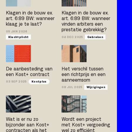
Kostplus
UAV-GC 2005
Klagen in de bouw ex.
Klagen in de bouw ex.
art. 6:89 BW: wanneer
art. 6:89 BW: wanneer
klaag je te laat?
vinden arbiters een
prestatie gebrekkig?
Artikel
Boek
Publicatie
05 JAN 2026
Klachtplicht
04 DEC 2025
Gebreken
Arno Jacobs
Rob Bleeker
Bert van der Zijpp
Hamza Atas
De aanbesteding van
Het verschil tussen
een Kost+ contract
een richtprijs en een
aanneemsom
03 SEP 2025
Kostplus
08 JUL 2025
Wijzigingen
Wat is er nu zo
Wordt een project
bijzonder aan Kost+
met Kost+ vergoeding
contracten als het
wel zo efficiënt