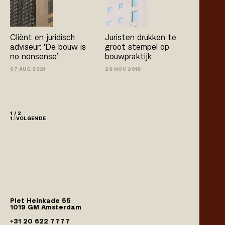
Cliënt en juridisch
Juristen drukken te
adviseur: ‘De bouw is
groot stempel op
no­ nonsense’
bouwpraktijk
07 AUG 2021
28 NOV 2018
1 / 2
1
2
VOLGENDE
Piet Heinkade 55
1019 GM Amsterdam
+31 20 622 7777