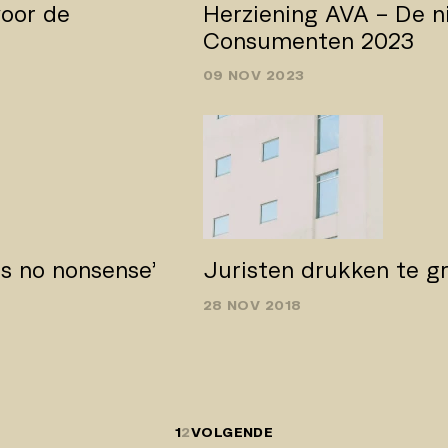
oor de
Herziening AVA – De n
Consumenten 2023
09 NOV 2023
s no­ nonsense’
Juristen drukken te g
28 NOV 2018
1
2
VOLGENDE