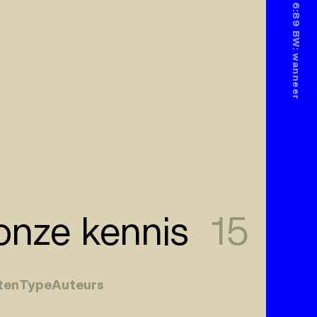
nze kennis
15
ten
Type
Auteurs