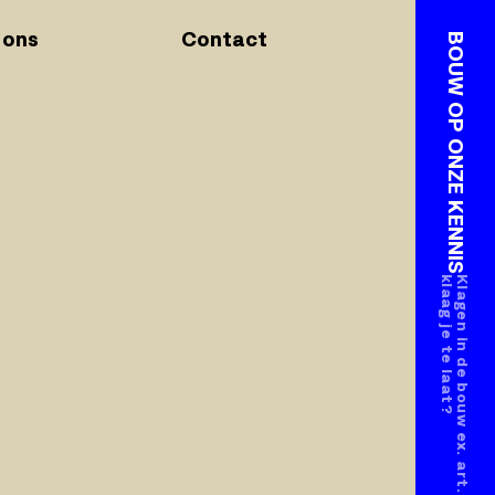
 ons
Contact
BOUW OP ONZE KENNIS
?
K
l
a
g
e
n
i
n
d
e
b
o
u
w
e
x
.
a
r
t
.
6
:
8
9
B
W
:
w
a
n
n
e
e
r
k
l
a
a
g
j
e
t
e
l
a
a
t