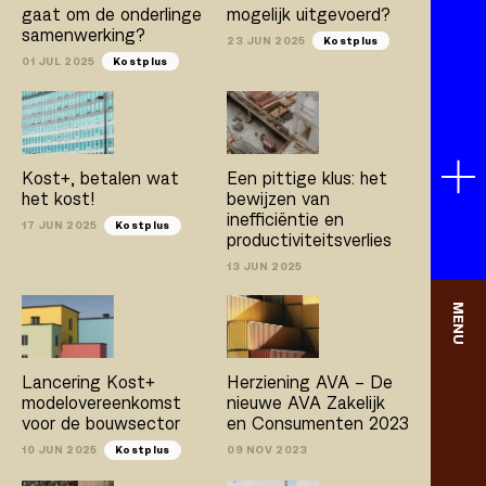
gaat om de onderlinge
mogelijk uitgevoerd?
samenwerking?
23 JUN 2025
Kostplus
01 JUL 2025
Kostplus
Kost+, betalen wat
Een pittige klus: het
het kost!
bewijzen van
inefficiëntie en
17 JUN 2025
Kostplus
productiviteitsverlies
13 JUN 2025
MENU
Lancering Kost+
Herziening AVA – De
modelovereenkomst
nieuwe AVA Zakelijk
voor de bouwsector
en Consumenten 2023
10 JUN 2025
Kostplus
09 NOV 2023