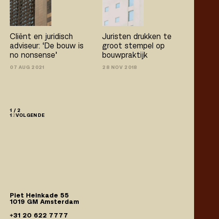
Cliënt en juridisch
Juristen drukken te
adviseur: ‘De bouw is
groot stempel op
no­ nonsense’
bouwpraktijk
07 AUG 2021
28 NOV 2018
1 / 2
1
2
VOLGENDE
Piet Heinkade 55
1019 GM Amsterdam
+31 20 622 7777