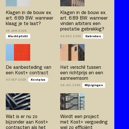
Kostplus
UAV-GC 2005
Klagen in de bouw ex.
Klagen in de bouw ex.
art. 6:89 BW: wanneer
art. 6:89 BW: wanneer
klaag je te laat?
vinden arbiters een
prestatie gebrekkig?
Artikel
Boek
Publicatie
05 JAN 2026
Klachtplicht
04 DEC 2025
Gebreken
Arno Jacobs
Rob Bleeker
Bert van der Zijpp
Hamza Atas
De aanbesteding van
Het verschil tussen
een Kost+ contract
een richtprijs en een
aanneemsom
03 SEP 2025
Kostplus
08 JUL 2025
Wijzigingen
Wat is er nu zo
Wordt een project
bijzonder aan Kost+
met Kost+ vergoeding
contracten als het
wel zo efficiënt