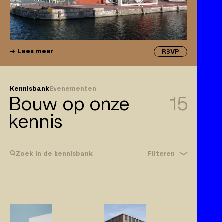
Lees meer
RSVP
Kennisbank
Evenementen
Bouw op onze
15
kennis
Filteren
Zoek in de kennisbank
Bouwrecht
Gebreken
Klachtplicht
Wijzigingen