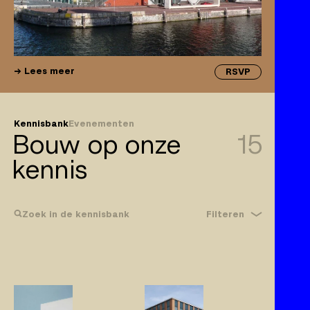
Lees meer
RSVP
Kennisbank
Evenementen
Bouw op onze
15
kennis
Filteren
Zoek in de kennisbank
Bouwrecht
Gebreken
Klachtplicht
Wijzigingen