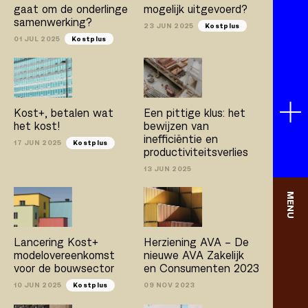
gaat om de onderlinge
mogelijk uitgevoerd?
samenwerking?
23 JUN 2025
Kostplus
01 JUL 2025
Kostplus
Kost+, betalen wat
Een pittige klus: het
het kost!
bewijzen van
inefficiëntie en
17 JUN 2025
Kostplus
productiviteitsverlies
13 JUN 2025
MENU
Lancering Kost+
Herziening AVA – De
modelovereenkomst
nieuwe AVA Zakelijk
voor de bouwsector
en Consumenten 2023
10 JUN 2025
Kostplus
09 NOV 2023