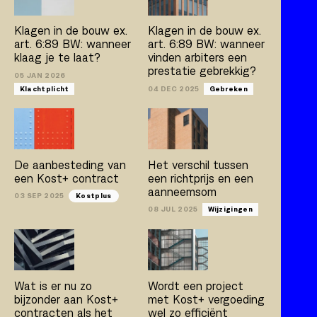
Kostplus
UAV-GC 2005
Klagen in de bouw ex.
Klagen in de bouw ex.
art. 6:89 BW: wanneer
art. 6:89 BW: wanneer
klaag je te laat?
vinden arbiters een
prestatie gebrekkig?
Artikel
Boek
Publicatie
05 JAN 2026
Klachtplicht
04 DEC 2025
Gebreken
Arno Jacobs
Rob Bleeker
Bert van der Zijpp
Hamza Atas
De aanbesteding van
Het verschil tussen
een Kost+ contract
een richtprijs en een
aanneemsom
03 SEP 2025
Kostplus
08 JUL 2025
Wijzigingen
Wat is er nu zo
Wordt een project
bijzonder aan Kost+
met Kost+ vergoeding
contracten als het
wel zo efficiënt