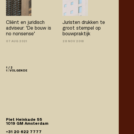
Cliënt en juridisch
Juristen drukken te
adviseur: ‘De bouw is
groot stempel op
no­ nonsense’
bouwpraktijk
07 AUG 2021
28 NOV 2018
1 / 2
1
2
VOLGENDE
Piet Heinkade 55
1019 GM Amsterdam
+31 20 622 7777