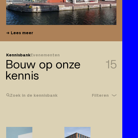
Lees meer
Kennisbank
Evenementen
Bouw op onze
15
kennis
Filteren
Zoek in de kennisbank
Bouwrecht
Gebreken
Klachtplicht
Wijzigingen