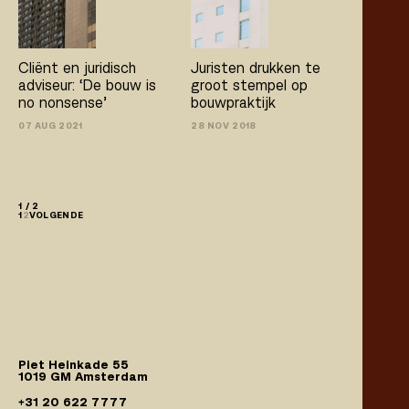
Cliënt en juridisch
Juristen drukken te
adviseur: ‘De bouw is
groot stempel op
no­ nonsense’
bouwpraktijk
07 AUG 2021
28 NOV 2018
1 / 2
1
2
VOLGENDE
Piet Heinkade 55
1019 GM Amsterdam
+31 20 622 7777