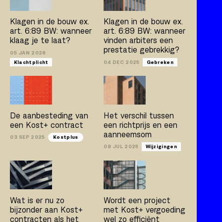
Kostplus
UAV-GC 2005
Klagen in de bouw ex.
Klagen in de bouw ex.
art. 6:89 BW: wanneer
art. 6:89 BW: wanneer
klaag je te laat?
vinden arbiters een
prestatie gebrekkig?
Artikel
Boek
Publicatie
05 JAN 2026
Klachtplicht
04 DEC 2025
Gebreken
Arno Jacobs
Rob Bleeker
Bert van der Zijpp
Hamza Atas
De aanbesteding van
Het verschil tussen
een Kost+ contract
een richtprijs en een
aanneemsom
03 SEP 2025
Kostplus
08 JUL 2025
Wijzigingen
Wat is er nu zo
Wordt een project
bijzonder aan Kost+
met Kost+ vergoeding
contracten als het
wel zo efficiënt