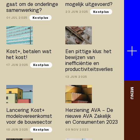
gaat om de onderlinge
mogelijk uitgevoerd?
samenwerking?
23 JUN 2025
Kostplus
01 JUL 2025
Kostplus
Kost+, betalen wat
Een pittige klus: het
het kost!
bewijzen van
inefficiëntie en
17 JUN 2025
Kostplus
productiviteitsverlies
13 JUN 2025
MENU
Lancering Kost+
Herziening AVA – De
modelovereenkomst
nieuwe AVA Zakelijk
voor de bouwsector
en Consumenten 2023
10 JUN 2025
Kostplus
09 NOV 2023