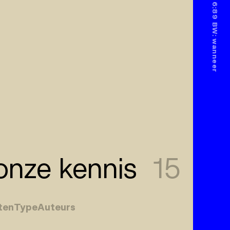
nze kennis
15
ten
Type
Auteurs