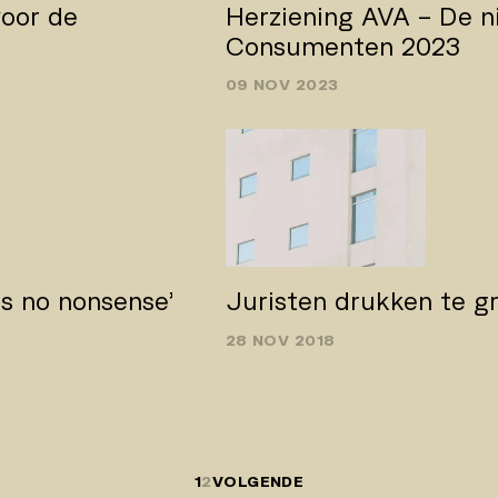
oor de
Herziening AVA – De n
Consumenten 2023
09 NOV 2023
s no­ nonsense’
Juristen drukken te g
28 NOV 2018
1
2
VOLGENDE