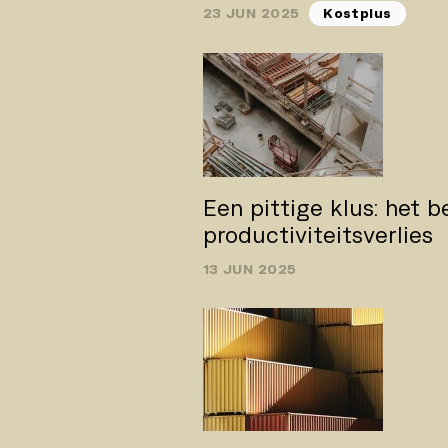
23 JUN 2025
Kostplus
Een pittige klus: het b
productiviteitsverlies
13 JUN 2025