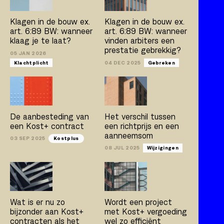
Kostplus
UAV-GC 2005
Klagen in de bouw ex.
Klagen in de bouw ex.
art. 6:89 BW: wanneer
art. 6:89 BW: wanneer
klaag je te laat?
vinden arbiters een
prestatie gebrekkig?
Artikel
Boek
Publicatie
05 JAN 2026
Klachtplicht
04 DEC 2025
Gebreken
Arno Jacobs
Rob Bleeker
Bert van der Zijpp
Hamza Atas
De aanbesteding van
Het verschil tussen
een Kost+ contract
een richtprijs en een
aanneemsom
03 SEP 2025
Kostplus
08 JUL 2025
Wijzigingen
Wat is er nu zo
Wordt een project
bijzonder aan Kost+
met Kost+ vergoeding
contracten als het
wel zo efficiënt