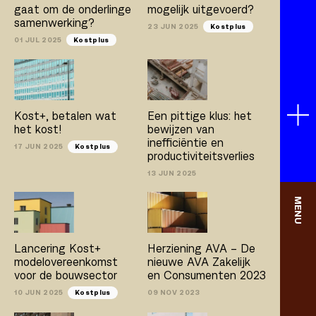
gaat om de onderlinge
mogelijk uitgevoerd?
samenwerking?
23 JUN 2025
Kostplus
01 JUL 2025
Kostplus
Kost+, betalen wat
Een pittige klus: het
het kost!
bewijzen van
inefficiëntie en
17 JUN 2025
Kostplus
productiviteitsverlies
13 JUN 2025
MENU
Lancering Kost+
Herziening AVA – De
modelovereenkomst
nieuwe AVA Zakelijk
voor de bouwsector
en Consumenten 2023
10 JUN 2025
Kostplus
09 NOV 2023