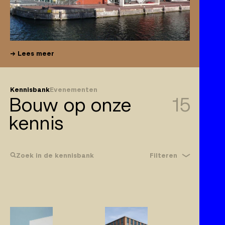
Lees meer
Kennisbank
Evenementen
Bouw op onze
15
kennis
Filteren
Zoek in de kennisbank
Bouwrecht
Gebreken
Klachtplicht
Wijzigingen