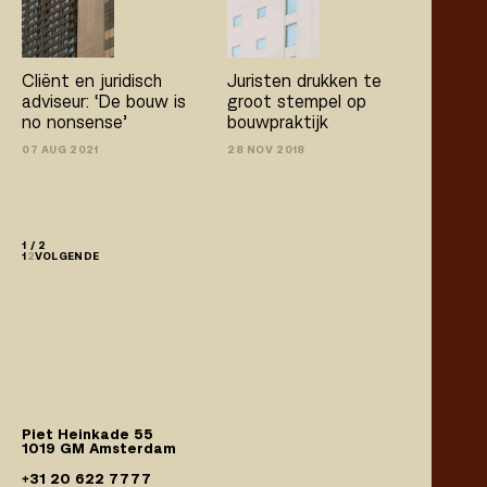
Cliënt en juridisch
Juristen drukken te
adviseur: ‘De bouw is
groot stempel op
no­ nonsense’
bouwpraktijk
07 AUG 2021
28 NOV 2018
1 / 2
1
2
VOLGENDE
Piet Heinkade 55
1019 GM Amsterdam
+31 20 622 7777