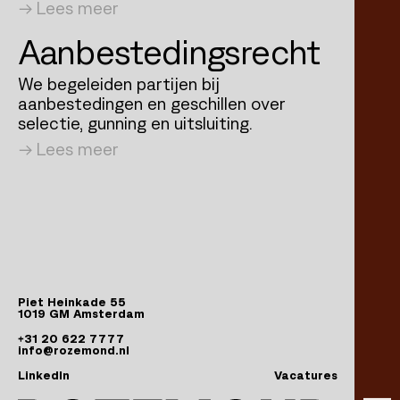
Lees meer
Aanbestedings­recht
We begeleiden partijen bij
aanbestedingen en geschillen over
selectie, gunning en uitsluiting.
Lees meer
Piet Heinkade 55
1019 GM Amsterdam
+31 20 622 7777
info@rozemond.nl
opent in een nieuw tabblad
LinkedIn
Vacatures