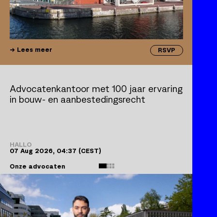
Lees meer
RSVP
Advocatenkantoor met 100 jaar ervaring
in bouw- en aanbestedingsrecht
HALLO
07 Aug 2026, 04:37
(CEST)
Onze advocaten
WERK
ROZ
V