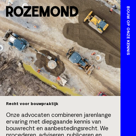
Naar inhoud springen
BOUW OP ONZE KENNIS
Recht voor bouwpraktijk
Onze advocaten combineren jaren­­lange
ervaring met diepgaande kennis van
bouwrecht en aanbestedings­recht. We
procederen, adviseren, publiceren en