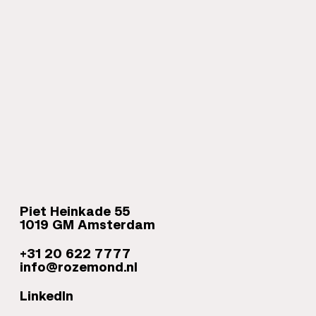
Piet Heinkade 55
1019 GM Amsterdam
+31 20 622 7777
info@rozemond.nl
opent in een nieuw tabblad
LinkedIn