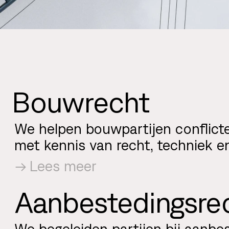
Bouwrecht
We helpen bouwpartijen conflict
met kennis van recht, techniek en
Lees meer
Aanbestedings­re
We begeleiden partijen bij aanbe