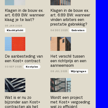
Kostplus
UAV-GC 2005
Klagen in de bouw ex.
Klagen in de bouw ex.
art. 6:89 BW: wanneer
art. 6:89 BW: wanneer
klaag je te laat?
vinden arbiters een
prestatie gebrekkig?
Artikel
Boek
Publicatie
05 JAN 2026
Klachtplicht
04 DEC 2025
Gebreken
Arno Jacobs
Rob Bleeker
Bert van der Zijpp
Hamza Atas
De aanbesteding van
Het verschil tussen
een Kost+ contract
een richtprijs en een
aanneemsom
03 SEP 2025
Kostplus
08 JUL 2025
Wijzigingen
Wat is er nu zo
Wordt een project
bijzonder aan Kost+
met Kost+ vergoeding
contracten als het
wel zo efficiënt