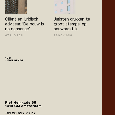
Cliënt en juridisch
Juristen drukken te
adviseur: ‘De bouw is
groot stempel op
no­ nonsense’
bouwpraktijk
07 AUG 2021
28 NOV 2018
1 / 2
1
2
VOLGENDE
Piet Heinkade 55
1019 GM Amsterdam
+31 20 622 7777