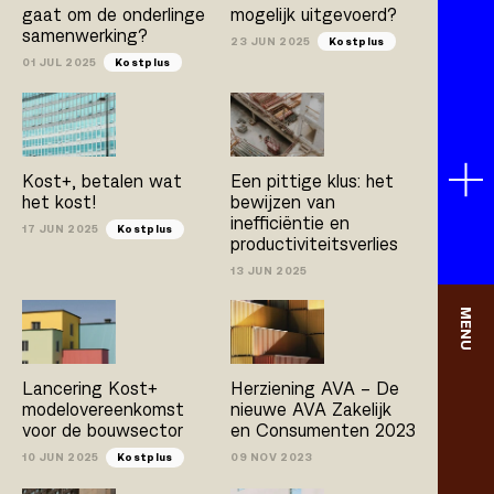
gaat om de onderlinge
mogelijk uitgevoerd?
samenwerking?
23 JUN 2025
Kostplus
01 JUL 2025
Kostplus
Kost+, betalen wat
Een pittige klus: het
het kost!
bewijzen van
inefficiëntie en
17 JUN 2025
Kostplus
productiviteitsverlies
13 JUN 2025
MENU
Lancering Kost+
Herziening AVA – De
modelovereenkomst
nieuwe AVA Zakelijk
voor de bouwsector
en Consumenten 2023
10 JUN 2025
Kostplus
09 NOV 2023