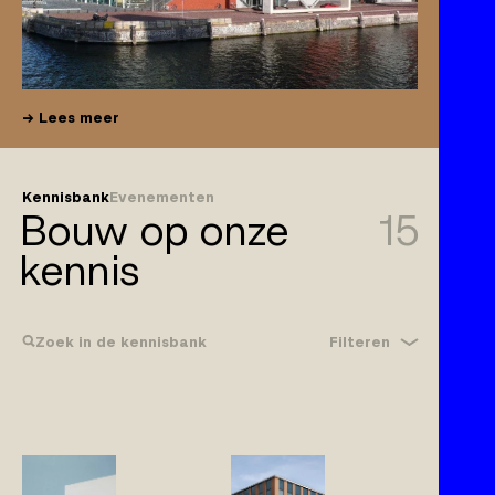
Lees meer
Kennisbank
Evenementen
Bouw op onze
15
kennis
Filteren
Zoek in de kennisbank
Bouwrecht
Gebreken
Klachtplicht
Wijzigingen