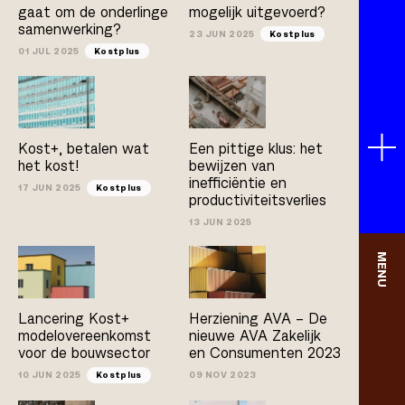
gaat om de onderlinge
mogelijk uitgevoerd?
samenwerking?
23 JUN 2025
Kostplus
01 JUL 2025
Kostplus
Kost+, betalen wat
Een pittige klus: het
het kost!
bewijzen van
inefficiëntie en
17 JUN 2025
Kostplus
productiviteitsverlies
13 JUN 2025
MENU
Lancering Kost+
Herziening AVA – De
modelovereenkomst
nieuwe AVA Zakelijk
voor de bouwsector
en Consumenten 2023
10 JUN 2025
Kostplus
09 NOV 2023