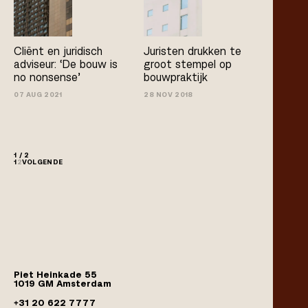
Cliënt en juridisch
Juristen drukken te
adviseur: ‘De bouw is
groot stempel op
no­ nonsense’
bouwpraktijk
07 AUG 2021
28 NOV 2018
1 / 2
1
2
VOLGENDE
Piet Heinkade 55
1019 GM Amsterdam
+31 20 622 7777