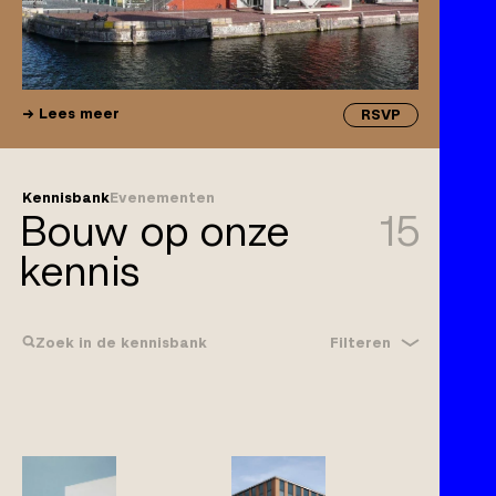
Lees meer
RSVP
Kennisbank
Evenementen
Bouw op onze
15
kennis
Filteren
Zoek in de kennisbank
Bouwrecht
Gebreken
Klachtplicht
Wijzigingen