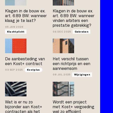
Kostplus
UAV-GC 2005
Klagen in de bouw ex.
Klagen in de bouw ex.
art. 6:89 BW: wanneer
art. 6:89 BW: wanneer
klaag je te laat?
vinden arbiters een
prestatie gebrekkig?
Artikel
Boek
Publicatie
05 JAN 2026
Klachtplicht
04 DEC 2025
Gebreken
Arno Jacobs
Rob Bleeker
Bert van der Zijpp
Hamza Atas
De aanbesteding van
Het verschil tussen
een Kost+ contract
een richtprijs en een
aanneemsom
03 SEP 2025
Kostplus
08 JUL 2025
Wijzigingen
Wat is er nu zo
Wordt een project
bijzonder aan Kost+
met Kost+ vergoeding
contracten als het
wel zo efficiënt