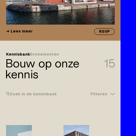
Lees meer
RSVP
Kennisbank
Evenementen
Bouw op onze
15
kennis
Filteren
Zoek in de kennisbank
Bouwrecht
Gebreken
Klachtplicht
Wijzigingen