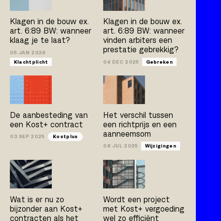
Kostplus
UAV-GC 2005
Klagen in de bouw ex.
Klagen in de bouw ex.
art. 6:89 BW: wanneer
art. 6:89 BW: wanneer
klaag je te laat?
vinden arbiters een
prestatie gebrekkig?
Artikel
Boek
Publicatie
05 JAN 2026
Klachtplicht
04 DEC 2025
Gebreken
Arno Jacobs
Rob Bleeker
Bert van der Zijpp
Hamza Atas
De aanbesteding van
Het verschil tussen
een Kost+ contract
een richtprijs en een
aanneemsom
03 SEP 2025
Kostplus
08 JUL 2025
Wijzigingen
Wat is er nu zo
Wordt een project
bijzonder aan Kost+
met Kost+ vergoeding
contracten als het
wel zo efficiënt