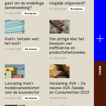
gaat om de onderlinge
mogelijk uitgevoerd?
samenwerking?
23 JUN 2025
Kostplus
01 JUL 2025
Kostplus
Kost+, betalen wat
Een pittige klus: het
het kost!
bewijzen van
inefficiëntie en
17 JUN 2025
Kostplus
productiviteitsverlies
13 JUN 2025
MENU
Lancering Kost+
Herziening AVA – De
modelovereenkomst
nieuwe AVA Zakelijk
voor de bouwsector
en Consumenten 2023
10 JUN 2025
Kostplus
09 NOV 2023