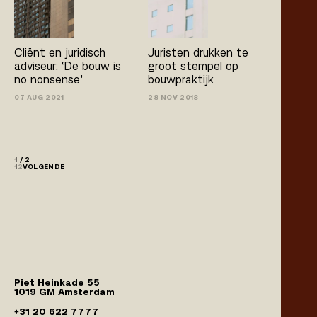
Cliënt en juridisch
Juristen drukken te
adviseur: ‘De bouw is
groot stempel op
no­ nonsense’
bouwpraktijk
07 AUG 2021
28 NOV 2018
1 / 2
1
2
VOLGENDE
Piet Heinkade 55
1019 GM Amsterdam
+31 20 622 7777