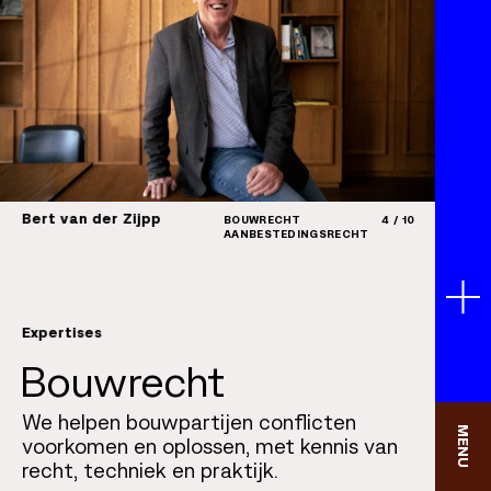
Bert van der Zijpp
4
/
10
BOUWRECHT
Michie
AANBESTEDINGSRECHT
Expertises
Bouwrecht
We helpen bouwpartijen conflicten
MENU
voorkomen en oplossen, met kennis van
recht, techniek en praktijk.