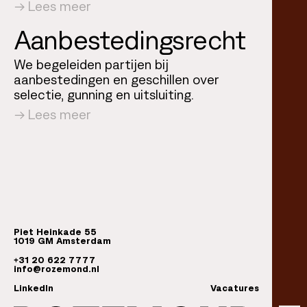
Lees meer
Aanbestedings­recht
We begeleiden partijen bij
aanbestedingen en geschillen over
selectie, gunning en uitsluiting.
Lees meer
Piet Heinkade 55
1019 GM Amsterdam
+31 20 622 7777
info@rozemond.nl
opent in een nieuw tabblad
LinkedIn
Vacatures